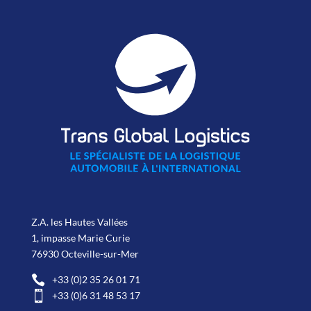
Z.A. les Hautes Vallées
1, impasse Marie Curie
76930 Octeville-sur-Mer

+33 (0)2 35 26 01 71

+33 (0)6 31 48 53 17