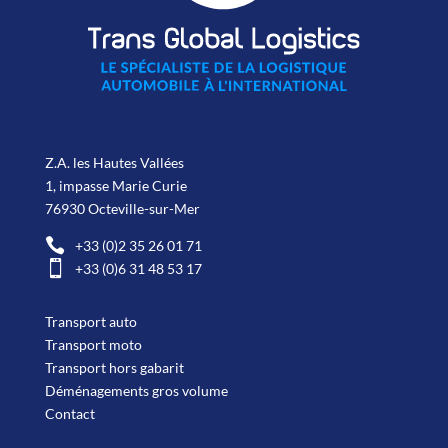
Z.A. les Hautes Vallées
1, impasse Marie Curie
76930 Octeville-sur-Mer

+33 (0)2 35 26 01 71

+33 (0)6 31 48 53 17
Transport auto
Transport moto
Transport hors gabarit
Déménagements gros volume
Contact