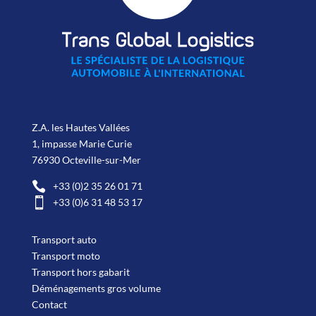
Z.A. les Hautes Vallées
1, impasse Marie Curie
76930 Octeville-sur-Mer

+33 (0)2 35 26 01 71

+33 (0)6 31 48 53 17
Transport auto
Transport moto
Transport hors gabarit
Déménagements gros volume
Contact