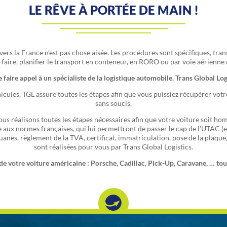
LE RÊVE À PORTÉE DE MAIN !
rs la France n’est pas chose aisée. Les procédures sont spécifiques, tran
-faire, planifier le transport en conteneur, en RORO ou par voie aérienne 
 faire appel à un spécialiste de la logistique automobile. Trans Global Log
les. TGL assure toutes les étapes afin que vous puissiez récupérer votre v
sans soucis.
ous réalisons toutes les étapes nécessaires afin que votre voiture soit homo
 aux normes françaises, qui lui permettront de passer le cap de l’UTAC (e
es, règlement de la TVA, certificat, immatriculation, pose de la plaque,
sont réalisées pour vous par Trans Global Logistics.
e votre voiture américaine : Porsche, Cadillac, Pick-Up, Caravane, … tou