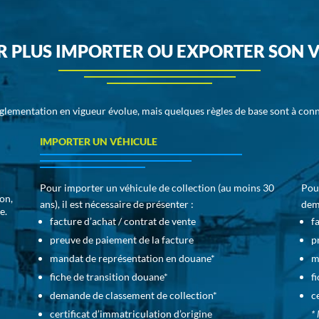
R PLUS IMPORTER OU EXPORTER SON 
églementation en vigueur évolue, mais quelques règles de base sont à conn
IMPORTER UN VÉHICULE
Pour importer un véhicule de collection (au moins 30
Pour
on,
ans), il est nécessaire de présenter :
dem
e.
facture d’achat / contrat de vente
f
preuve de paiement de la facture
p
mandat de représentation en douane*
m
fiche de transition douane*
f
demande de classement de collection*
c
certificat d’immatriculation d’origine
* 