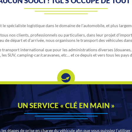
AUCUN SOUCI ! TGL S’OCCUPE DE TOUT 
t le spécialiste logistique dans le domaine de l’automobile, et plus large
tous nos clients, professionnels ou particuliers, dans leur projet d’import
eu de départ et d’arrivée, nous organisons le transport des véhicules dan
 transport international que pour les administrations diverses (douanes
s, les SUV, camping-car/caravanes, etc… et ce depuis et vers tous les pa
UN SERVICE « CLÉ EN MAIN »
 les étapes de prise en charge du véhicule afin que vous puissiez l’utilise