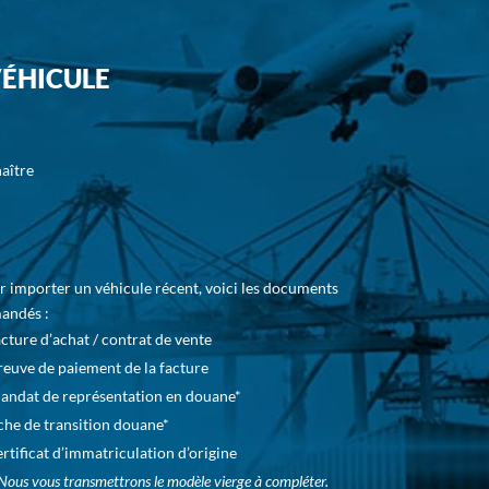
VÉHICULE
aître
 importer un véhicule récent, voici les documents
andés :
acture d’achat / contrat de vente
reuve de paiement de la facture
andat de représentation en douane*
iche de transition douane*
ertificat d’immatriculation d’origine
Nous vous transmettrons le modèle vierge à compléter.