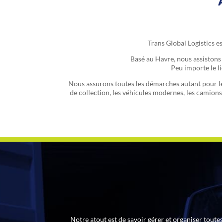
Trans Global Logistics es
Basé au Havre, nous assistons 
Peu importe le li
Nous assurons toutes les démarches autant pour le
de collection, les véhicules modernes, les camion
Notre atout est de savoir gérer et organiser toutes