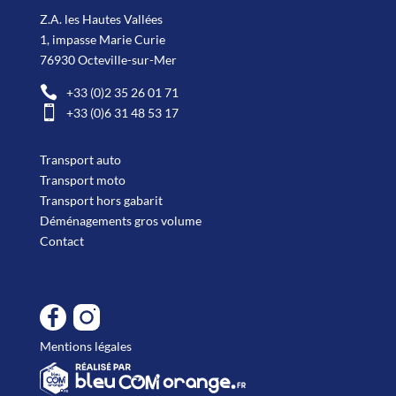
Z.A. les Hautes Vallées
1, impasse Marie Curie
76930 Octeville-sur-Mer

+33 (0)2 35 26 01 71

+33 (0)6 31 48 53 17
Transport auto
Transport moto
Transport hors gabarit
Déménagements gros volume
Contact
Mentions légales