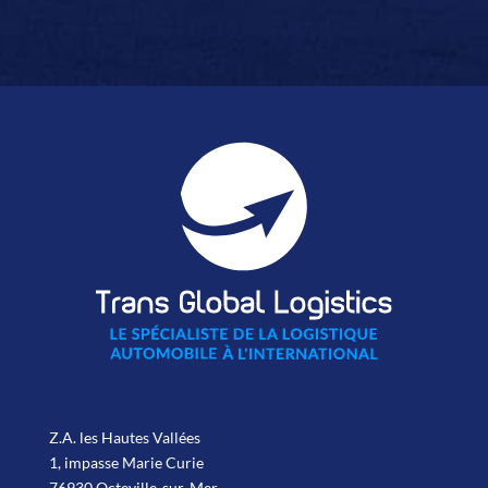
Z.A. les Hautes Vallées
1, impasse Marie Curie
76930 Octeville-sur-Mer